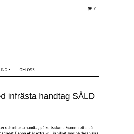
0
NING
OM OSS
d infrästa handtag SÅLD
ter och infrästa handtag på kortsidorna. Gummifötter på
erlaget. Denna ek är extra krullig, vilket syns på dess vakra