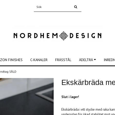
ZON FINISHES
C-KANALER
FRÄSSTÅL
ÄDELTRÄ
INRED
handtag SÅLD
Ekskärbräda me
Slut i lager!
Ekskärbräda i ett stycke med raka kan
undersidan för ökad stabilitet mot und