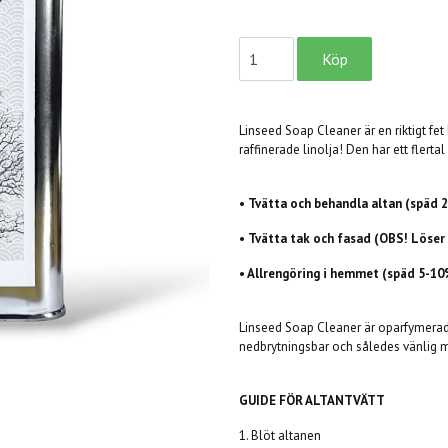
Linseed Soap Cleaner är en riktigt fet
raffinerade linolja! Den har ett fler
• Tvätta och behandla altan (späd
• Tvätta tak och fasad (OBS! Löser 
• Allrengöring i hemmet (späd 5-1
Linseed Soap Cleaner är oparfymerad o
nedbrytningsbar och således vänlig m
GUIDE FÖR ALTANTVÄTT
1. Blöt altanen