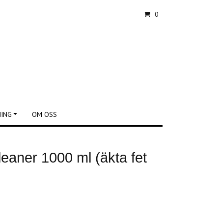
0
NING
OM OSS
eaner 1000 ml (äkta fet