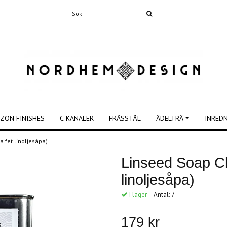
ZON FINISHES
C-KANALER
FRÄSSTÅL
ÄDELTRÄ
INRED
a fet linoljesåpa)
Linseed Soap Cl
linoljesåpa)
I lager
Antal:
7
179 kr