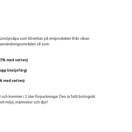
 Linoljesåpa som tillverkas på restprodukter ifrån våran
tal användningsområden så som:
 25% med vatten)
upp linoljefärg)
0% med vatten)
ch kommer i 1 liter förpackningar. Den är fullt biologiskt
ot miljö, människor och djur!