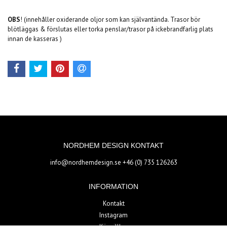
OBS
! (innehåller oxiderande oljor som kan självantända. Trasor bör
blötläggas & förslutas eller torka penslar/trasor på ickebrandfarlig plats
innan de kasseras )
NORDHEM DESIGN KONTAKT
info@nordhemdesign.se
+46 (0) 735 126263
INFORMATION
Kontakt
Instagram
Köpvillkor