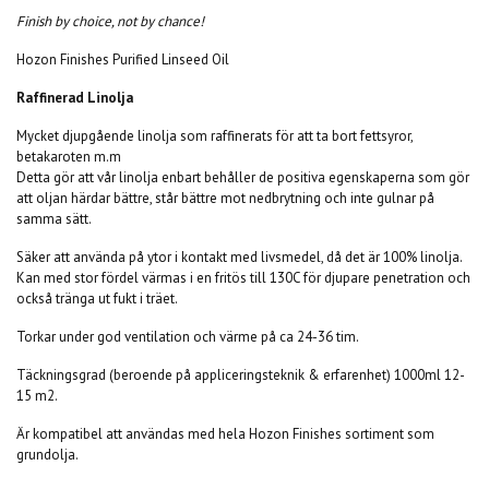
Finish by choice, not by chance!
Hozon Finishes Purified Linseed Oil
Raffinerad Linolja
Mycket djupgående linolja som raffinerats för att ta bort fettsyror,
betakaroten m.m
Detta gör att vår linolja enbart behåller de positiva egenskaperna som gör
att oljan härdar bättre, står bättre mot nedbrytning och inte gulnar på
samma sätt.
Säker att använda på ytor i kontakt med livsmedel, då det är 100% linolja.
Kan med stor fördel värmas i en fritös till 130C för djupare penetration och
också tränga ut fukt i träet.
Torkar under god ventilation och värme på ca 24-36 tim.
Täckningsgrad (beroende på appliceringsteknik & erfarenhet) 1000ml 12-
15 m2.
Är kompatibel att användas med hela Hozon Finishes sortiment som
grundolja.